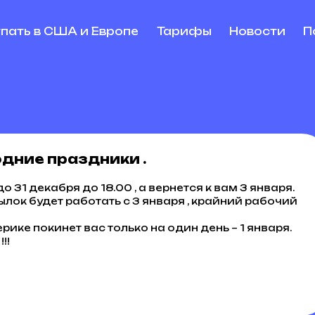
упать в США и Европе
Тарифы
Новости
П
дние праздники .
31 декабря до 18.00 , а вернется к вам 3 января.
лок будет работать с 3 января , крайний рабочий
ке покинет вас только на один день – 1 января.
!!