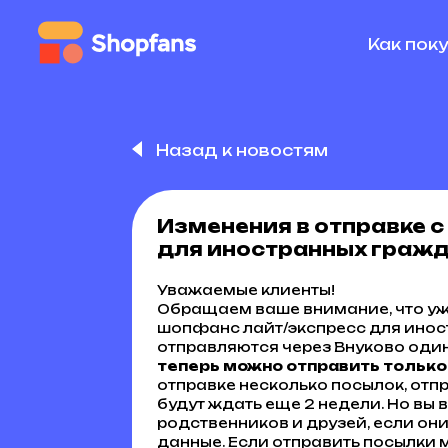
Как пок
Назад к новостям
Изменения в отправке 
для иностранных граж
Уважаемые клиенты!
Обращаем ваше внимание, что уж
шопфанс лайт/экспресс для иност
отправляются через Внуково один
теперь можно отправить только
отправке несколько посылок, отп
будут ждать еще 2 недели. Но вы 
родственников и друзей, если он
данные. Если отправить посылки м