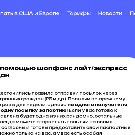
упать в США и Европе
Тарифы
Новости
П
с помощью шопфанс лайт/экспресс
дан
есточились правила отправки посылок через
ранных граждан (РБ и др.). Посылки по-прежнему
 раз в две недели, однако
на одного получателя
 одну посылку за партию
! Если у вас готово к
равлена будет одна из них рандомно, остальные
всегда можете отправлять посылки на своих
и согласны и готовы предоставить свои паспортные
ожно только на вас, а у вас есть особая