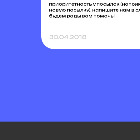
приоритетность у посылок (напри
новую посылку), напишите нам в с
будем рады вам помочь!
30.04.2018