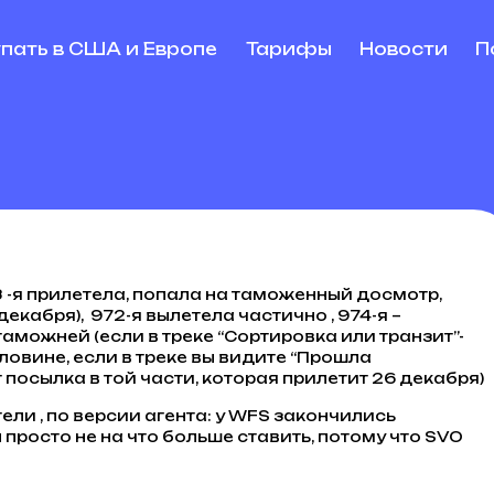
упать в США и Европе
Тарифы
Новости
П
 -я прилетела, попала на таможенный досмотр,
декабря), 972-я вылетела частично , 974-я –
аможней (если в треке “Сортировка или транзит”-
ловине, если в треке вы видите “Прошла
посылка в той части, которая прилетит 26 декабря)
етели , по версии агента: у WFS закончились
 просто не на что больше ставить, потому что SVO