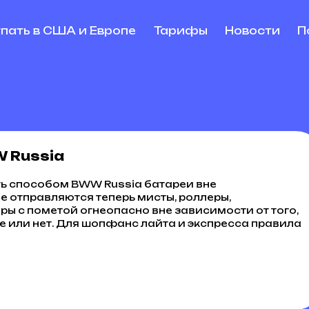
упать в США и Европе
Тарифы
Новости
П
 Russia
ь способом BWW Russia батареи вне
е отправляются теперь мисты, роллеры,
ры с пометой огнеопасно вне зависимости от того,
е или нет. Для шопфанс лайта и экспресса правила