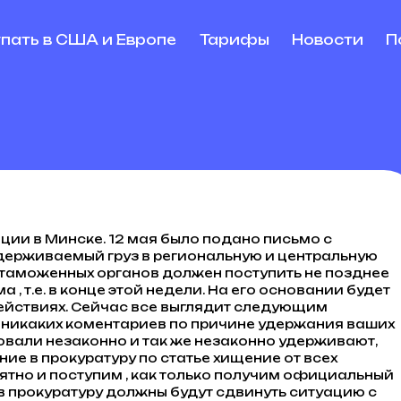
упать в США и Европе
Тарифы
Новости
П
ции в Минске. 12 мая было подано письмо с
удерживаемый груз в региональную и центральную
 таможенных органов должен поступить не позднее
 , т.е. в конце этой недели. На его основании будет
ействиях. Сейчас все выглядит следующим
т никаких коментариев по причине удержания ваших
ковали незаконно и так же незаконно удерживают,
ие в прокуратуру по статье хищение от всех
оятно и поступим , как только получим официальный
 в прокуратуру должны будут сдвинуть ситуацию с