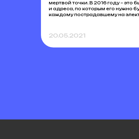
мертвой точки. В 2016 году – эт
и адреса, по которым его нужно б
каждому пострадавшему на элект
20.05.2021