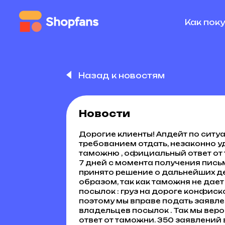
Как пок
Назад к новостям
Новости
Дорогие клиенты! Апдейт по ситуа
требованием отдать, незаконно 
таможню , официальный ответ от
7 дней с момента получения письма
принято решение о дальнейших д
образом, так как таможня не дае
посылок : груз на дороге конфис
поэтому мы вправе подать заявлен
владельцев посылок . Так мы вер
ответ от таможни. 350 заявлений