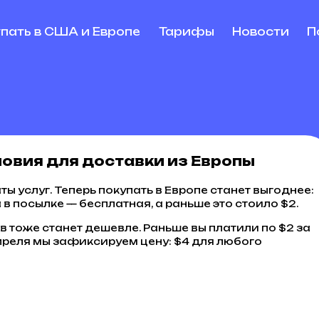
упать в США и Европе
Тарифы
Новости
П
ловия для доставки из Европы
ты услуг. Теперь покупать в Европе станет выгоднее:
в посылке — бесплатная, а раньше это стоило $2.
 тоже станет дешевле. Раньше вы платили по $2 за
преля мы зафиксируем цену: $4 для любого