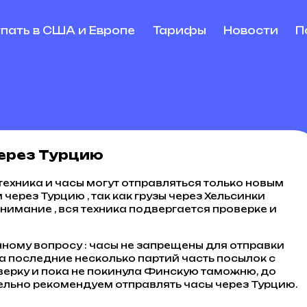
упать в США и Европе
Тарифы
Новости
П
через Турцию
техника и часы могут отправляться только новым
ерез Турцию , так как грузы через Хельсинки
нимание , вся техника подвергается проверке и
ому вопросу : часы не запрещены для отправки
за последние несколько партий часть посылок с
верку и пока не покинула Финскую таможню, до
ельно рекомендуем отправлять часы через Турцию.