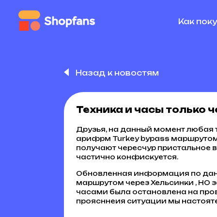
Как пок
Назад к новостям
Техника и часы только 
Друзья, на данный момент любая 
арифрм Turkey bypass маршрутом ч
получают чересчур пристальное в
частично конфискуется.
Обновленная информация по данн
маршрутом через Хельсинки , НО 
часами была остановлена на про
проясннеия ситуации мы настоят