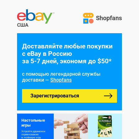
Shopfans
Доставляйте любые покупки
с eBay в Россию
за 5-7 дней, экономя до $50*
с помощью легендарной службы
доставки —
Shopfans
Зарегистрироваться
Настольные
игры
Устройте дружеское
соревнование
в любимую игру