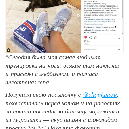
"Сегодня была моя самая любимая
тренировка на ноги: всякие там наклоны
и приседы с медболлом, и полчаса
велотренажера.
Получила свою посылочку с
@shopfansru
,
похвасталась перед котом и на радостях
заточила последнюю баночку мороженки
из морозилки — вкус вишня с шоколадом
просто бомба! Пока это фаворит,