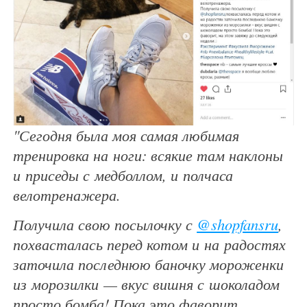
"Сегодня была моя самая любимая
тренировка на ноги: всякие там наклоны
и приседы с медболлом, и полчаса
велотренажера.
Получила свою посылочку с
@shopfansru
,
похвасталась перед котом и на радостях
заточила последнюю баночку мороженки
из морозилки — вкус вишня с шоколадом
просто бомба! Пока это фаворит,