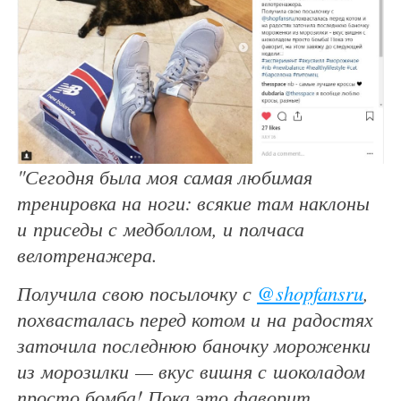
"Сегодня была моя самая любимая
тренировка на ноги: всякие там наклоны
и приседы с медболлом, и полчаса
велотренажера.
Получила свою посылочку с
@shopfansru
,
похвасталась перед котом и на радостях
заточила последнюю баночку мороженки
из морозилки — вкус вишня с шоколадом
просто бомба! Пока это фаворит,