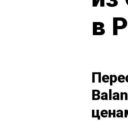
в 
Пере
Bala
цена