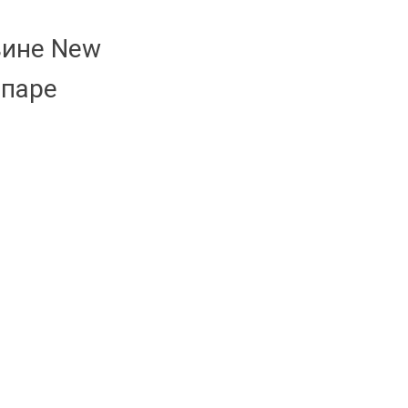
зине New
 паре