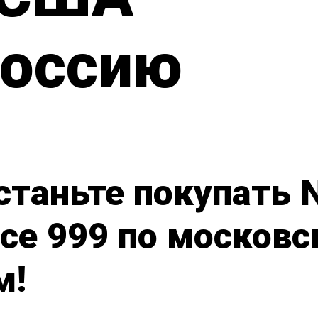
Россию
станьте покупать 
nce 999 по москов
м!