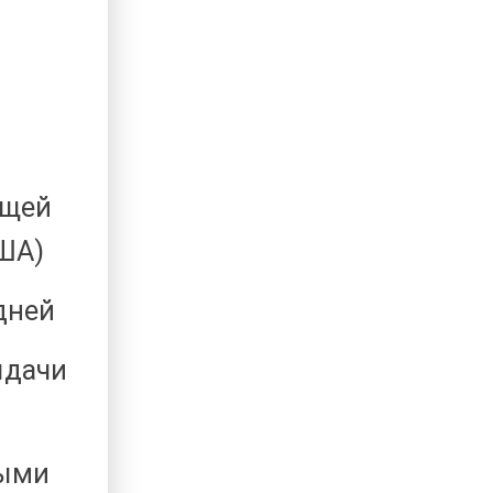
ещей
США)
дней
ыдачи
ными