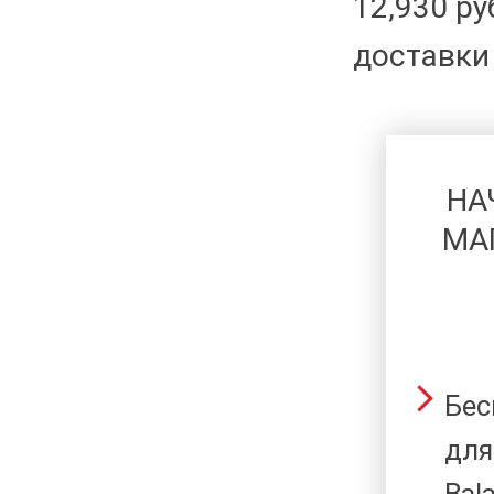
12,930 р
доставки 
НА
МА
Бес
для