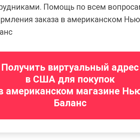
рудниками. Помощь по всем вопрос
рмления заказа в американском Нью
анс
Получить виртуальный адрес
в США для покупок
в американском магазине Нь
Баланс