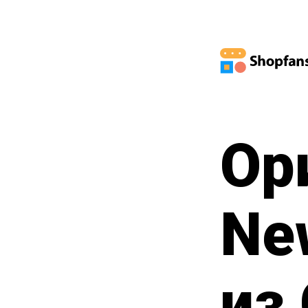
Ор
Ne
из