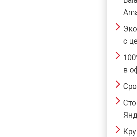
Bal
Ama
Эко
с ц
100
в о
Сро
Сто
Янд
Кру