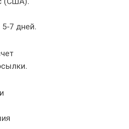
 (США).
 5-7 дней.
счет
осылки.
и
мия