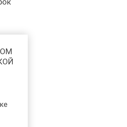
рок
КОМ
КОЙ
ке