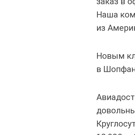
заказ в 
Наша ком
из Америк
Новым кл
в Шопфан
Авиадост
довольны
Круглосу