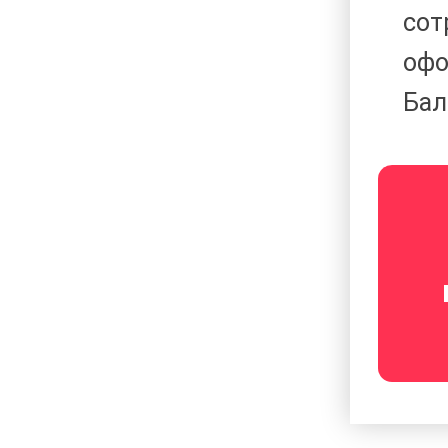
сот
офо
Бал