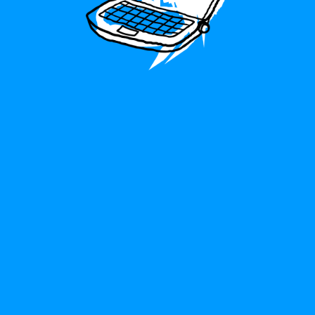
Не нужен паспорт для
таможни!
С промокодом ZERO услуги склада (упаковка
и обработка посылок) становятся
бесплатными.