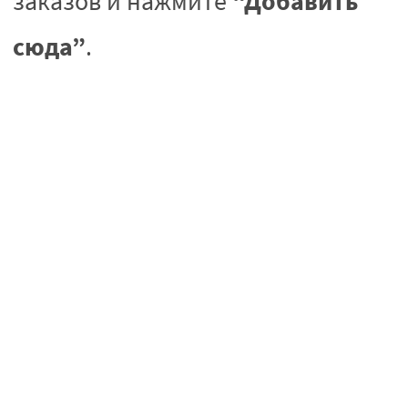
“Добавить
заказов и нажмите
сюда”
.
Заполните ФИО и укажите свой
номер телефона для получения
информации о посылке.