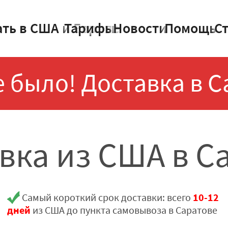
ать в США и Европе
Тарифы
Новости
Помощь
С
 было! Доставка в С
вка из США в С
10-12
Самый короткий срок доставки: всего
дней
из США до пункта самовывоза в Саратове