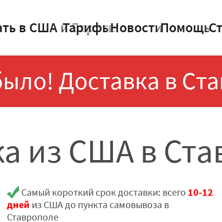
ать в США и Европе
Тарифы
Новости
Помощь
С
было! Доставка в Ста
а из США в Ст
10-12
Самый короткий срок доставки: всего
дней
из США до пункта самовывоза в
Ставрополе