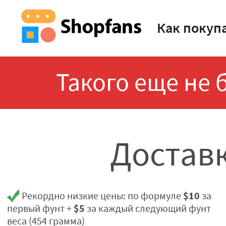
Как покуп
Такого еще не 
Доставк
$10
Рекордно низкие цены: по формуле
за
$5
первый фунт +
за каждый следующий фунт
веса (454 грамма)