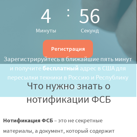
4
55
Минуты
Секунд
Регистрация
Зарегистрируйтесь в ближайшие пять минут
и получите
бесплатный
адрес в США для
пересылки техники в Россию и Республику
Что нужно знать о
Беларусь.
нотификации ФСБ
Нотификация ФСБ
– это не секретные
материалы, а документ, который содержит