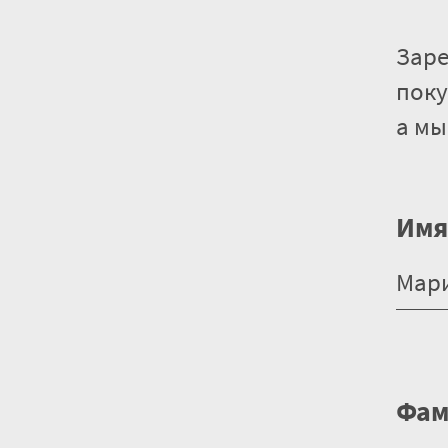
Заре
поку
а мы
Имя
Фам