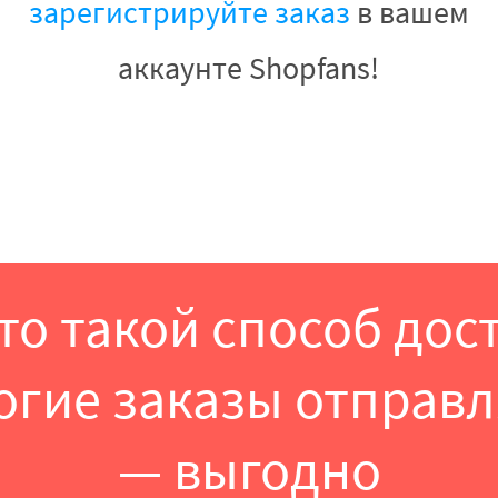
зарегистрируйте заказ
в вашем
аккаунте Shopfans!
это такой способ дос
огие заказы отправл
— выгодно