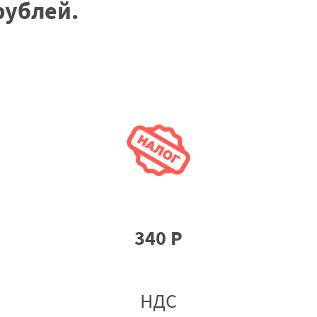
рублей.
340 Р
НДС