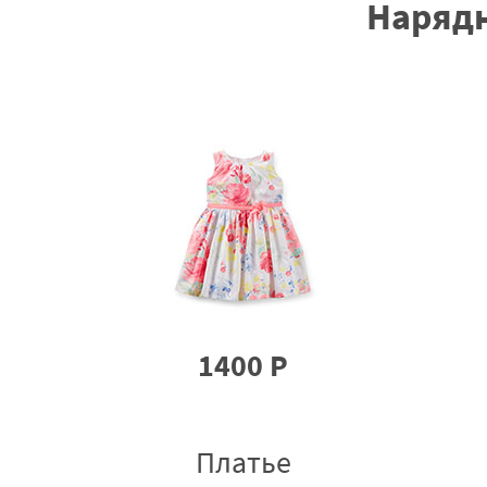
Нарядн
1400 Р
Платье