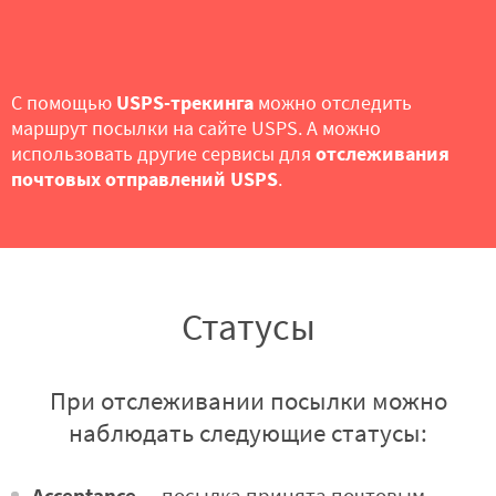
С помощью
USPS-трекинга
можно отследить
маршрут посылки
на сайте USPS
. А можно
использовать другие
сервисы
для
отслеживания
почтовых отправлений USPS
.
Статусы
При отслеживании посылки можно
наблюдать следующие статусы:
Acceptance