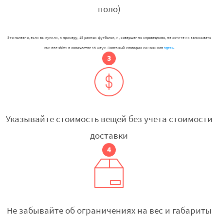
поло)
Это полезно, если вы купили, к примеру, 15 разных футболок, и, совершенно справедливо, не хотите их записывать
как «tee-shirt» в количестве 15 штук. Полезный словарик синонимов
здесь
.
Указывайте стоимость вещей без учета стоимости
доставки
Не забывайте об ограничениях на вес и габариты