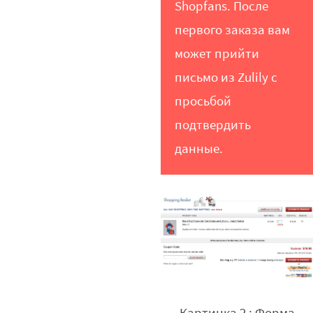
Shopfans. После
первого заказа вам
может прийти
письмо из Zulily с
просьбой
подтвердить
данные.