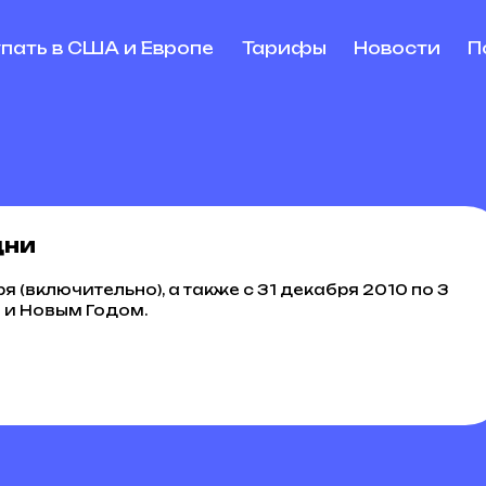
упать в США и Европе
Тарифы
Новости
П
дни
я (включительно), а также с 31 декабря 2010 по 3
м и Новым Годом.