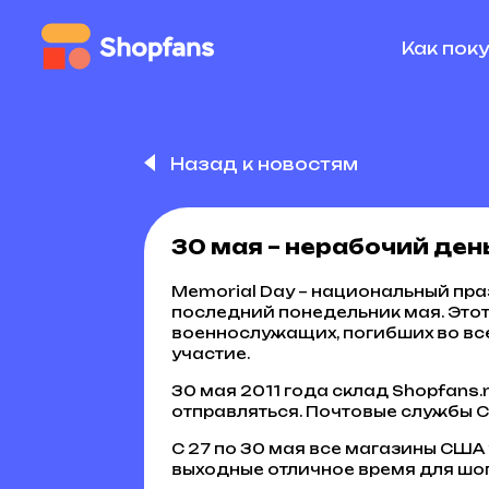
Как пок
Назад к новостям
30 мая – нерабочий ден
Memorial Day – национальный пр
последний понедельник мая. Это
военнослужащих, погибших во все
участие.
30 мая 2011 года склад Shopfans.
отправляться. Почтовые службы С
С 27 по 30 мая все магазины США
выходные отличное время для шоп