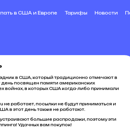
упать в США и Европе
Тарифы
Новости
П
ь
аздник в США, который традиционно отмечают в
т день посвящен памяти американских
х войнах, в которых США когда-либо принимали
ru не работает, посылки не будут приниматься и
ША в этот день также не работают.
 устраивают большие распродажи, поэтому эти
пинга! Удачных вам покупок!