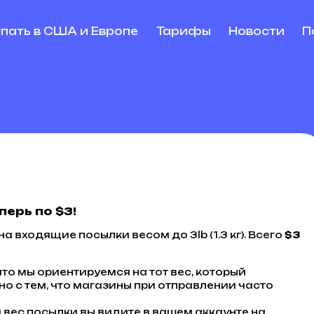
упать в США и Европе
Тарифы
Новости
П
перь по $3!
 на входящие
посылки
весом до 3lb (1.3 кг). Всего
$3
то мы ориентируемся на тот вес, который
но с тем, что магазины при отправлении часто
 вес
посылки
вы видите в вашем аккаунте на