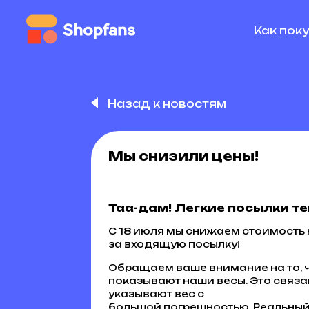
Как пок
Назад к новостям
Мы снизили цены!
Таа-дам!
Легкие
посылки
те
С 18 июля мы снижаем стоимость
за входящую посылку!
Обращаем ваше внимание на то, ч
показывают наши весы. Это связа
указывают вес с
большой погрешностью. Реальный