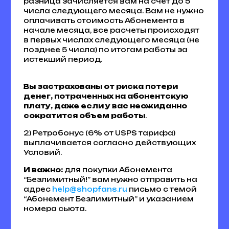
разница зачисляется вам на счет до 5
числа следующего месяца. Вам не нужно
оплачивать стоимость Абонемента в
начале месяца, все расчеты происходят
в первых числах следующего месяца (не
позднее 5 числа) по итогам работы за
истекший период.
Вы застрахованы от риска потери
денег, потраченных на абонентскую
плату, даже если у вас неожиданно
сократится объем работы
.
2) Ретробонус (6% от USPS тарифа)
выплачивается согласно действующих
Условий.
И важно:
для покупки Абонемента
“Безлимитный!” вам нужно отправить на
адрес
help@shopfans.ru
письмо с темой
“Абонемент Безлимитный” и указанием
номера сьюта.