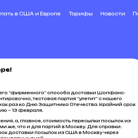
упать в США и Европе
Тарифы
Новости
П
ере!
шего “фирменного” способа доставки Шопфанс-
нтировочно, тестовая партия “улетит” с нашего
 как раз ко Дню Защитника Отечества. Крайний срок
ю – 13 февраля.
ния, а, главное, стоимость пересылки посылок из
и же, что и для партий в Москву. Для справки:
рок доставки посылок из США в Москву через