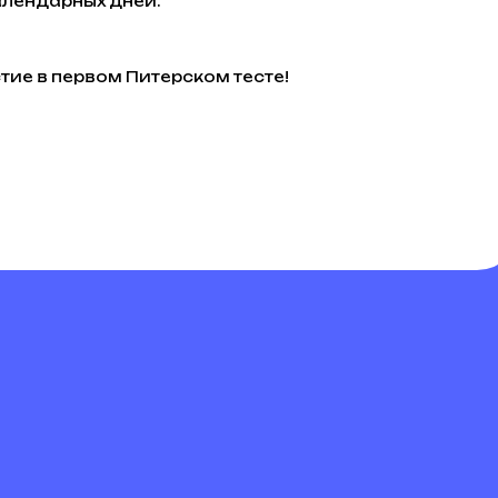
алендарных дней.
тие в первом Питерском тесте!