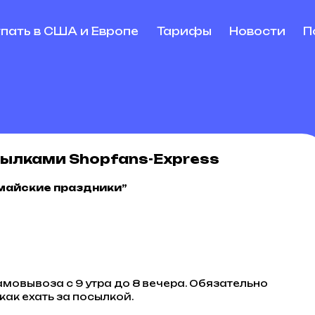
упать в США и Европе
Тарифы
Новости
П
сылками Shopfans-Express
“майские праздники”
самовывоза с 9 утра до 8 вечера. Обязательно
как ехать за посылкой.