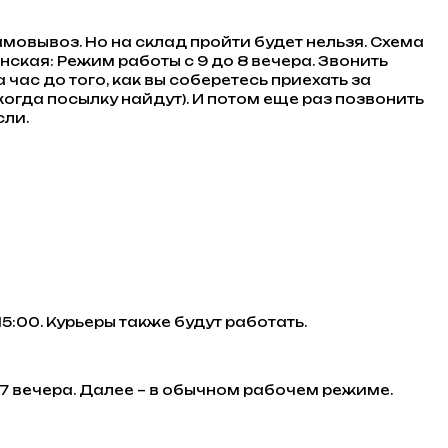
самовывоз. Но на склад пройти будет нельзя. Схема
ская: Режим работы с 9 до 8 вечера. Звонить
а час до того, как вы соберетесь приехать за
когда посылку найдут). И потом еще раз позвонить
сли.
15:00. Курьеры также будут работать.
о 7 вечера. Далее – в обычном рабочем режиме.