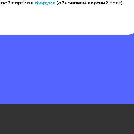
дой партии в
форуме
(обновляем верхний пост).