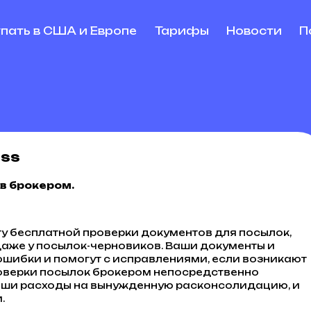
упать в США и Европе
Тарифы
Новости
П
ess
в брокером.
угу бесплатной проверки документов для
посылок,
даже у посылок-черновиков. Ваши документы и
ошибки и помогут с исправлениями, если возникают
роверки посылок брокером непосредственно
аши расходы на вынужденную расконсолидацию, и
.