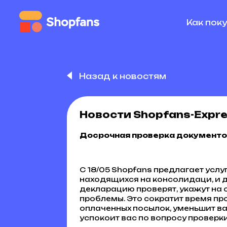
Как пок
Назад к новостям
Новости Shopfans-Expr
Досрочная проверка документо
С 18/05 Shopfans предлагает усл
находящихся на консолидаци, и 
декларацию проверят, укажут на 
проблемы. Это сократит время п
оплаченных посылок, уменьшит в
успокоит вас по вопросу проверки