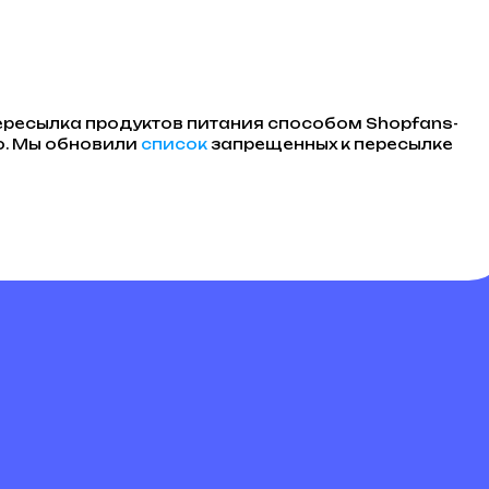
пересылка продуктов питания способом Shopfans-
ю. Мы обновили
список
запрещенных к пересылке