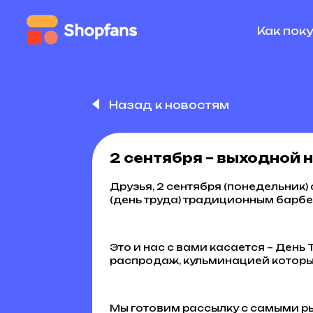
Как пок
Назад к новостям
2 сентября – выходной 
Друзья, 2 сентября (понедельник) 
(день труда) традиционным барбе
Это и нас с вами касается – День
распродаж, кульминацией которых 
Мы готовим рассылку с самыми рыб