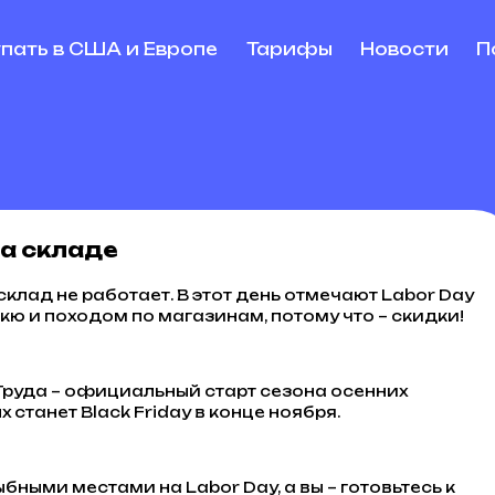
упать в США и Европе
Тарифы
Новости
П
на складе
склад не работает. В этот день отмечают Labor Day
кю и походом по магазинам, потому что – скидки!
 Труда – официальный старт сезона осенних
станет Black Friday в конце ноября.
ными местами на Labor Day, а вы – готовьтесь к