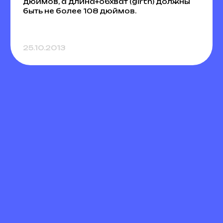
дюймов, а длина+обхват (girth) должны
быть не более 108 дюймов.
25.10.2013