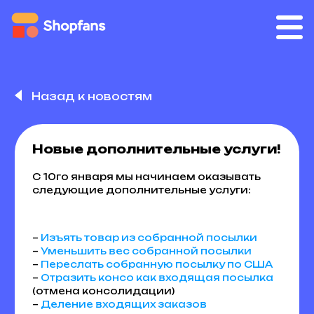
Назад к новостям
Новые дополнительные услуги!
С 10го января мы начинаем оказывать
следующие дополнительные услуги:
–
Изъять товар из собранной посылки
–
Уменьшить вес собранной посылки
–
Переслать собранную посылку по США
–
Отразить консо как входящая посылка
(отмена консолидации)
–
Деление входящих заказов