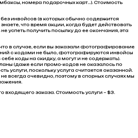
баксы, номера подарочных карт…). Стоимость
у без инвойсов (в которых обычно содержится
знаете, что время акции, когда будет действовать
 не успеть получить посылку до ее окончания, эта
что в случае, если вы заказали фотографирование
ений с кодами не было, фотографируются инвойсы
себе коды на скидку, а могут и не содержать).
аны (даже если промо-кодов не оказалось по
ть услуги, поскольку услуга считается оказанной.
не всегда очевидно, поэтому в спорных случаях мы
ложения.
 входящего заказа. Стоимость услуги – $3.