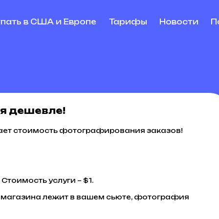
упать в США и Европе
Тарифы
Новости
П
я дешевле!
жает стоимость фотографирования заказов!
Стоимость услуги – $1.
го магазина лежит в вашем сьюте, фотография