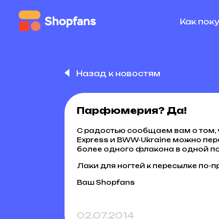
Как пок
Назад к новостям
Парфюмерия? Да!
С радостью сообщаем вам о том, ч
Express и BWW-Ukraine можно пе
более одного флакона в одной по
Лаки для ногтей к пересылке по-
Ваш Shopfans
02.07.2014