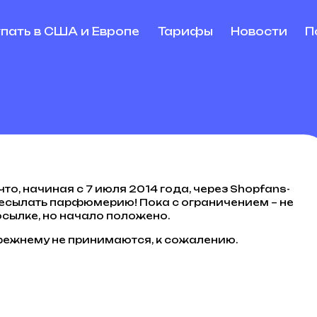
упать в США и Европе
Тарифы
Новости
П
то, начиная с 7 июля 2014 года, через Shopfans-
ресылать парфюмерию! Пока с ограничением – не
сылке, но начало положено.
прежнему не принимаются, к сожалению.