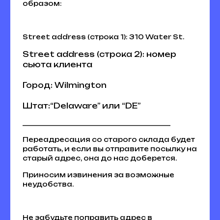
образом:
Street address (строка 1): 310 Water St.
Street address (строка 2):
номер
сьюта клиента
Город:
Wilmington
Штат:
“Delaware” или “DE”
___________________________________________
Переадресация со старого склада будет
работать, и если вы отправите посылку на
старый адрес, она до нас доберется.
Приносим извинения за возможные
неудобства.
Не забудьте поправить адрес в