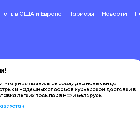
упать в США и Европе
Тарифы
Новости
П
и!
м, что у нас появились сразу два новых вида
ыстрых и надежных способов курьерской доставки в
ставка легких посылок в PФ и Беларусь.
Казахстан…