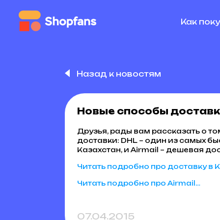
Как пок
Назад к новостям
Новые способы доставк
Друзья, рады вам рассказать о то
доставки:
DHL – один из самых б
Казахстан, и Airmail – дешевая до
Читать подробно про доставку в 
Читать подробно про Airmail…
07.04.2015