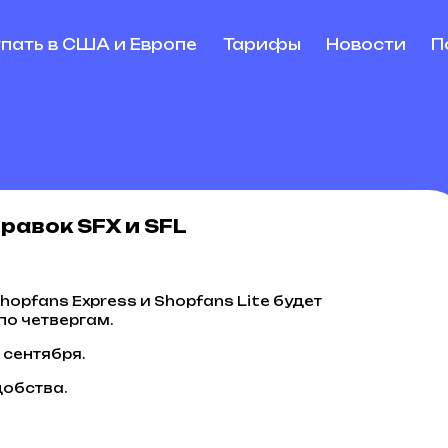
упать в США и Европе
Тарифы
Новости
П
равок SFX и SFL
opfans Express и Shopfans Lite будет
по четвергам.
 сентября.
добства.