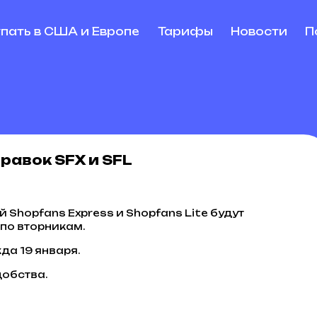
упать в США и Европе
Тарифы
Новости
П
равок SFX и SFL
 Shopfans Express и Shopfans Lite будут
 по вторникам.
да 19 января.
добства.