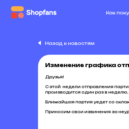
Как пок
Назад к новостям
Изменение графика отп
Друзья!
С этой недели отправления партий
производится один раз в неделю,
Ближайшая партия уедет со склак
Приносим свои извинения за неу