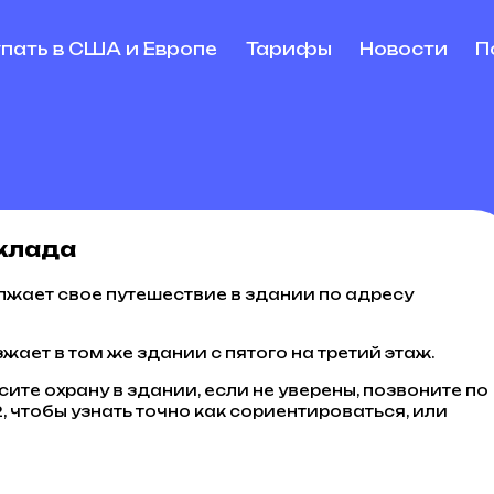
упать в США и Европе
Тарифы
Новости
П
склада
лжает свое путешествие в здании по адресу
жает в том же здании с пятого на третий этаж.
сите охрану в здании, если не уверены, позвоните по
, чтобы узнать точно как сориентироваться, или