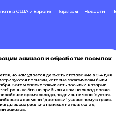
упать в США и Европе
Тарифы
Новости
П
ации заказов и обработке посылок
ется, но нам удается держать отставание в 3-4 дня
егистрируются посылки, которые фактически были
бря. В этом списке также есть посылки, которые
ered” раньше 5го, но прибыли к нам на склад позже.
нерабочее время склада, подпись не ясна (пустая,
 прибавьте к времени “доставки”, указанному в треке,
, когда заказ реально приехал на наш склад.
ии заказов.