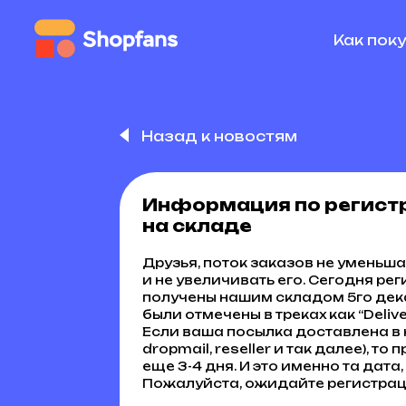
Как пок
Назад к новостям
Информация по регистр
на складе
Друзья, поток заказов не уменьша
и не увеличивать его. Сегодня р
получены нашим складом 5го дека
были отмечены в треках как “Deliv
Если ваша посылка доставлена в 
dropmail, reseller и так далее), то
еще 3-4 дня. И это именно та дата
Пожалуйста, ожидайте регистрац