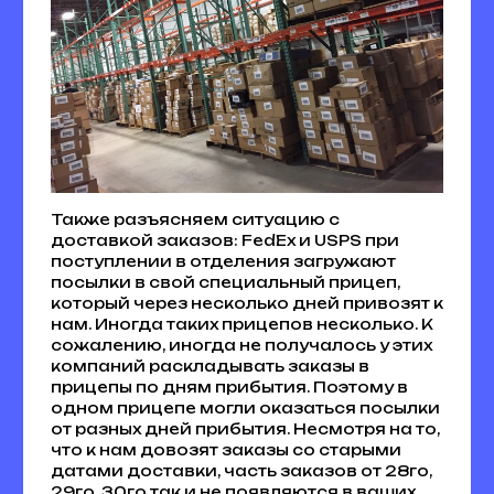
Также разъясняем ситуацию с
доставкой заказов: FedEx и USPS при
поступлении в отделения загружают
посылки в свой специальный прицеп,
который через несколько дней привозят к
нам. Иногда таких прицепов несколько. К
сожалению, иногда не получалось у этих
компаний раскладывать заказы в
прицепы по дням прибытия. Поэтому в
одном прицепе могли оказаться посылки
от разных дней прибытия. Несмотря на то,
что к нам довозят заказы со старыми
датами доставки, часть заказов от 28го,
29го, 30го так и не появляются в ваших