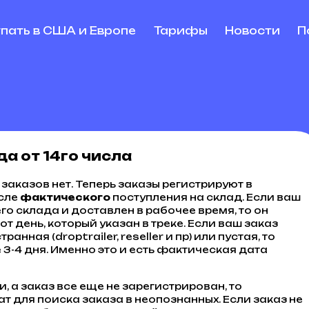
упать в США и Европе
Тарифы
Новости
П
да от 14го числа
заказов нет. Теперь заказы регистрируют в
осле
фактического
поступления на склад. Если ваш
о склада и доставлен в рабочее время, то он
т день, который указан в треке. Если ваш заказ
ранная (droptrailer, reseller и пр) или пустая, то
е 3-4 дня. Именно это и есть фактическая дата
, а заказ все еще не зарегистрирован, то
ат для поиска заказа в неопознанных. Если заказ не