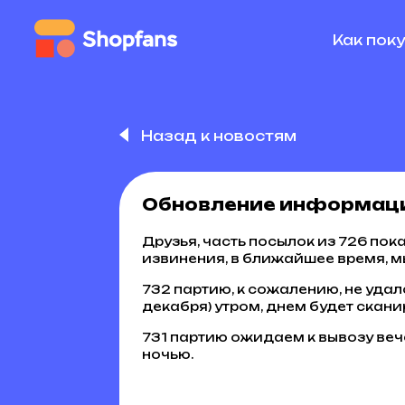
Как пок
Назад к новостям
Обновление информации
Друзья, часть посылок из 726 пок
извинения, в ближайшее время, м
732 партию, к сожалению, не удал
декабря) утром, днем будет скан
731 партию ожидаем к вывозу веч
ночью.