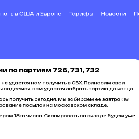
упать в США и Европе
Тарифы
Новости
П
 по партиям 726, 731, 732
а не удается нам получить в СВХ. Приносим свои
ы надеемся, нам удастся забрать партию до конца.
ось получить сегодня. Мы забираем ее завтра (18
ирование посылок на московском складе.
ером 18го числа. Сканировать на складе будем уже