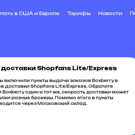
упать в США и Европе
Тарифы
Новости
П
доставки Shopfans Lite/Express
мы включили пункты выдачи заказов Boxberry в
в доставки Shopfans Lite/Express. Обратите
и Boxberry один и тот же, скорость доставки может
ылки разные брокеры. Помимо этого в пункты
водится через Московский склад.