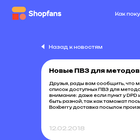
Как пок
Назад к новостям
Новые ПВЗ для методов 
Друзья, рады вам сообщить, что 
список доступных ПВЗ для методо
внимание: даже если пункт у DPD 
быть разной, так как таможат пос
Boxberry доставка посылок произ
12.02.2018