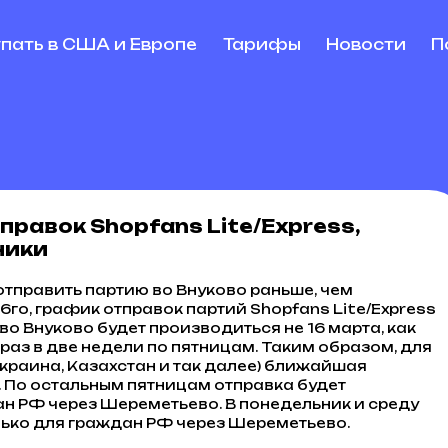
упать в США и Европе
Тарифы
Новости
П
равок Shopfans Lite/Express,
ники
отправить партию во Внуково раньше, чем
6го, график отправок партий Shopfans Lite/Express
о Внуково будет производиться не 16 марта, как
 раз в две недели по пятницам. Таким образом, для
Украина, Казахстан и так далее) ближайшая
. По остальным пятницам отправка будет
н РФ через Шереметьево. В понедельник и среду
лько для граждан РФ через Шереметьево.