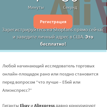
Минуты
Секунд
Регистрация
Зарегистрируйтесь на Shopfans прямо сейчас
и заведите личный адрес в США.
Это
бесплатно!
Любой начинающий исследователь торговых
онлайн-площадок рано или поздно становится
перед вопросом “что лучше – Ебей или
Алиэкспресс?”
Ebay
Aliexpress
Гиганты
и
давно конкурируют