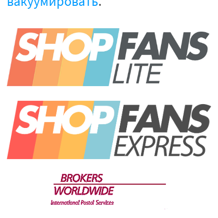
вакуумировать
.