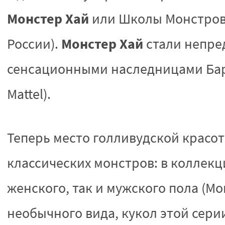
Монстер Хай
или Школы Монстров,
Монстер Хай
России).
стали непре
сенсационными наследницами Барб
Mattel).
Теперь место голливудской красот
классических монстров: в коллек
женского, так и мужского пола (Mon
необычного вида, кукол этой сери