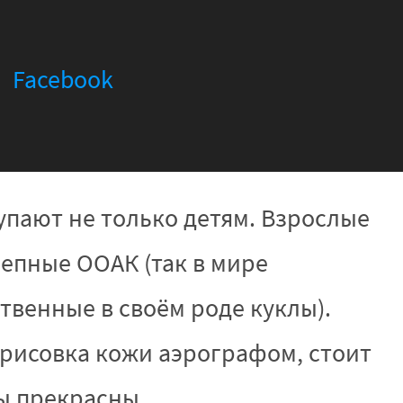
Facebook
купают не только детям. Взрослые
епные ООАК (так в мире
венные в своём роде куклы).
орисовка кожи аэрографом, стоит
лы прекрасны.