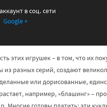
аккаунт в соц. сети
Google +
ть этих игрушек – в том, что их по
 из разных серий, создают великол
еланные или дорисованные, единст
растает, например, «блашинг» – пр
0 р. Многие готовы платить: эти кук