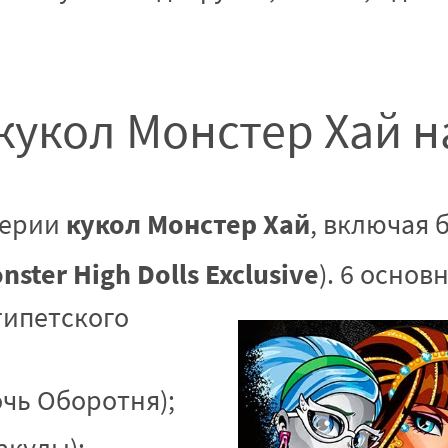
кукол Монстер Хай н
кукол Монстер Хай
серии
, включая 
ster High Dolls Exclusive
). 6 основ
Египетского
очь Оборотня);