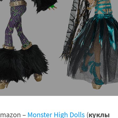
куклы
Amazon –
Monster High Dolls
(