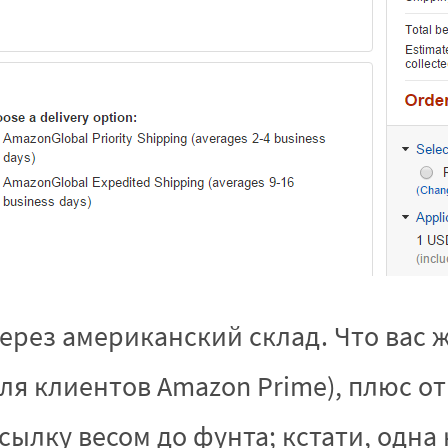
рез американский склад. Что вас ж
для клиентов Amazon Prime), плюс о
осылку весом до фунта; кстати, одна