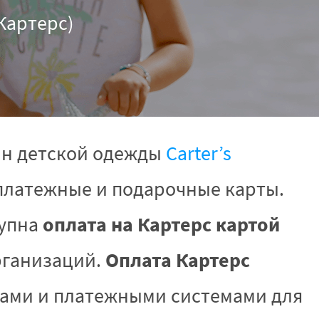
(Картерс)
ин детской одежды
Сarter’s
платежные и подарочные карты.
оплата на Картерс картой
тупна
Оплата Картерс
рганизаций.
ами и платежными системами для