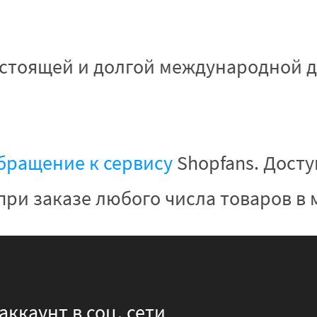
стоящей и долгой международной до
бращение к сервису
Shopfans. Дост
ри заказе любого числа товаров в м
аккаунт в соц. сети