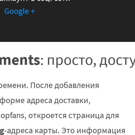
Google +
yments
: просто, дост
ремени. После добавления
 форме адреса доставки,
opfans, откроется страница для
ng
-адреса карты. Это информация