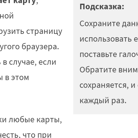
ает карту
,
Подсказка:
нной
Сохраните данн
рузить страницу
использовать е
угого браузера.
поставьте галоч
в случае, если
Обратите внима
ы в этом
сохраняется, и
каждый раз.
ки любые карты,
есть, что при