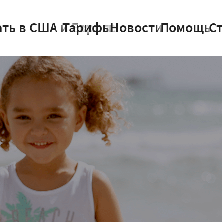
ать в США и Европе
Тарифы
Новости
Помощь
С