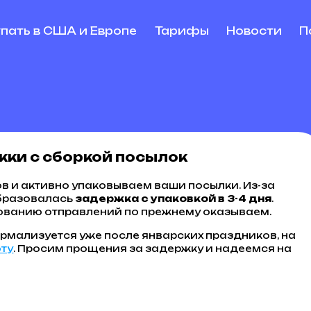
упать в США и Европе
Тарифы
Новости
П
жки с сборкой посылок
в и активно упаковываем ваши посылки. Из-за
образовалась
задержка с упаковкой в 3-4 дня
.
хованию отправлений по прежнему оказываем.
рмализуется уже после январских праздников, на
оту
. Просим прощения за задержку и надеемся на