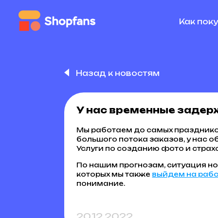
Как пок
Назад к новостям
У нас временные задер
Мы работаем до самых празднико
большого потока заказов, у нас 
Услуги по созданию фото и стра
По нашим прогнозам, ситуация но
которых мы также
выйдем на раб
понимание.
20.12.2022