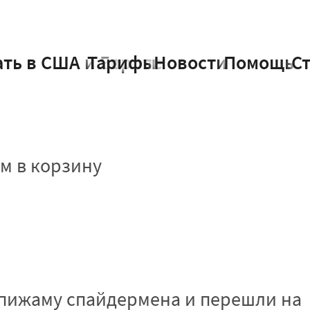
ать в США и Европе
Тарифы
Новости
Помощь
С
м в корзину
пижаму спайдермена и перешли на